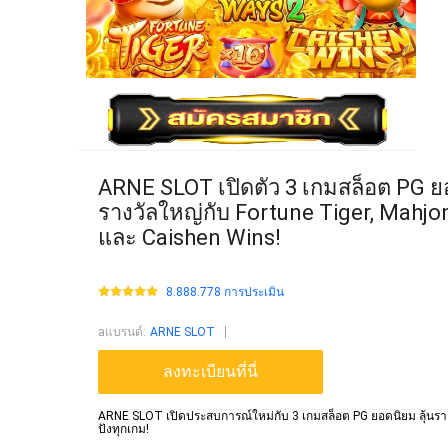
ARNE SLOT เปิดตัว 3 เกมสล็อต PG ยอด
รางวัลใหญ่กับ Fortune Tiger, Mahj
และ Caishen Wins!
8.888.778 การประเมิน
aแบรนด์
:
ARNE SLOT
ลงทะเบียนที่นี่
ARNE SLOT เปิดประสบการณ์ใหม่กับ 3 เกมสล็อต PG ยอดนิยม ลุ้นรา
ปังทุกเกม!